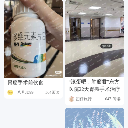
“滚蛋吧，肿瘤君”东方
胃癌手术前饮食
医院22天胃癌手术治疗
八月JD99
364阅读
团仔旅行日记
647 阅读