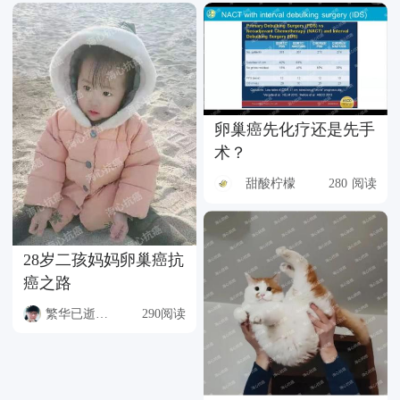
卵巢癌先化疗还是先手
术？
甜酸柠檬
280 阅读
28岁二孩妈妈卵巢癌抗
癌之路
繁华已逝境残缺
290阅读