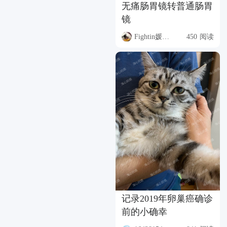
无痛肠胃镜转普通肠胃
镜
Fightin媛小董
450 阅读
记录2019年卵巢癌确诊
前的小确幸