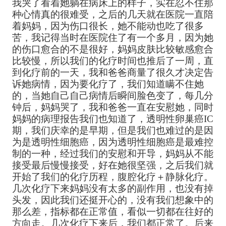
我哭了看着她躺在病床上的样子，实在忍不住那
种心情真的很难受，之后的几天就在医院一直陪
着妈妈，因为伤口很长，她不能动也吃了很多
苦，我记得当时在医院住了有一个多月，因为她
的伤口愈合的不是很好，妈妈皮肤比较敏感愈合
比较慢，所以我们的化疗时间也推后了一周，直
到化疗前的一天，我和爸爸商量了很久才决定告
诉她病情，因为要化疗了，我们知道瞒不住她
的，当她自己自己病情后瞬间脸色变了，每几分
钟后，妈妈哭了，我和爸爸一直在安慰她，同时
妈妈的病理报告我们也知道了，透明性卵巢癌IC
期，我们庆幸的是早期，但是我们也难过的是因
为是透明性细胞癌，因为透明性细胞癌是最难控
制的一种，经过我们的安慰和开导，妈妈从不能
接受最后慢慢接受，好在她很坚强，之后我们就
开始了我们的化疗历程，腹腔化疗＋静脉化疗。
几次化疗下来妈妈没有太多的副作用，也没有掉
头发，因此我们还挺开心的，没有我们想象中的
那么差，指标都在正常值，看似一切都在往好的
方向走。几次化疗下来后，我们都正常了。后来