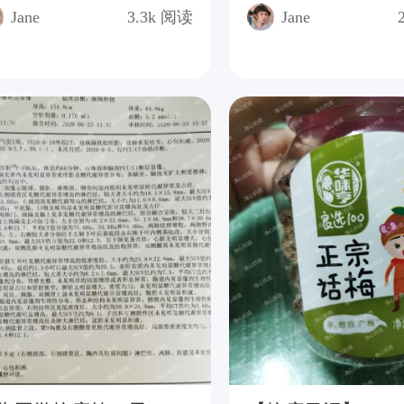
Jane
3.3k
阅读
Jane