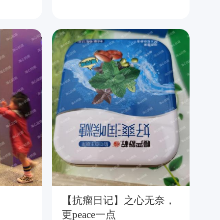
【抗瘤日记】之心无奈，
滚
更peace一点
化