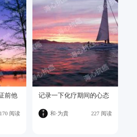
证前他
记录一下化疗期间的心态
切
来
170
阅读
和·为貴
227
阅读