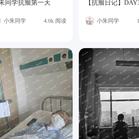
朱同学抗瘤第一天
【抗瘤日记】DAY
小朱同学
4.0k
阅读
小朱同学