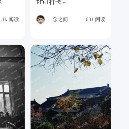
3
PD-1打卡～
化
1.1k
阅读
一念之间
681
阅读