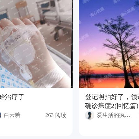
始治疗了
登记照拍好了，领
确诊癌症2(回忆篇)
白云糖
263
阅读
爱生活的疯丫头