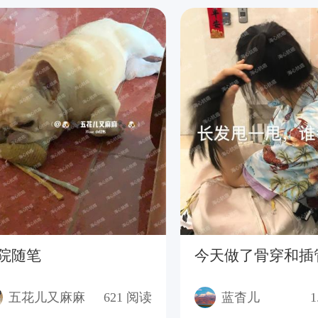
院随笔
今天做了骨穿和插
五花儿又麻麻
621
阅读
蓝杳儿
1