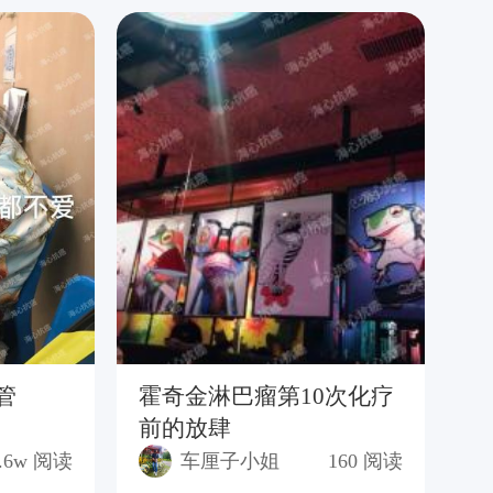
管
霍奇金淋巴瘤第10次化疗
陪
前的放肆
.6w
阅读
车厘子小姐
160
阅读