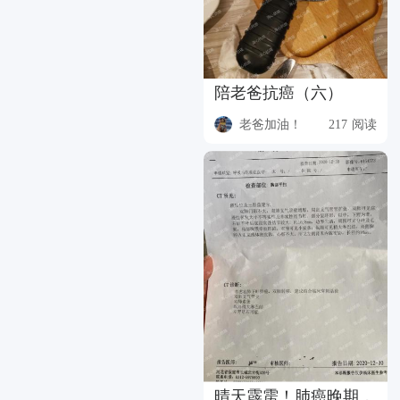
陪老爸抗癌（六）
老爸加油！
217 阅读
晴天霹雳！肺癌晚期，