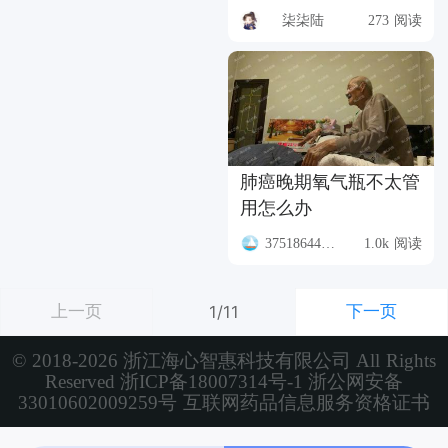
柒柒陆
273 阅读
肺癌晚期氧气瓶不太管
用怎么办
37518644799
1.0k 阅读
上一页
下一页
1/11
© 2018-2026 浙江海心智惠科技有限公司 All Rights
Reserved
浙ICP备18007314号-1
浙公网安备
33010602009259号
互联网药品信息服务资格证书