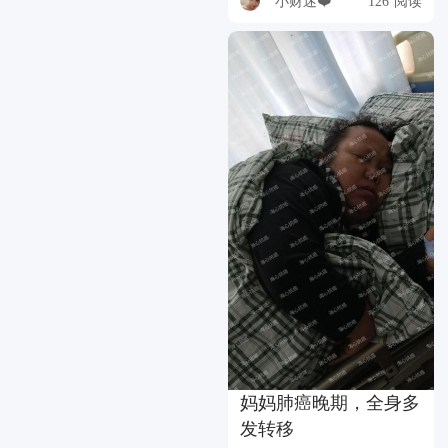
小财迷❤️
126 阅读
妈妈肺癌晚期，全身多
发转移