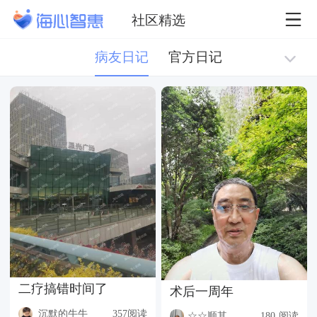
社区精选
病友日记
官方日记
二疗搞错时间了
术后一周年
沉默的牛牛
357阅读
☆☆顺其自然☆☆
180 阅读