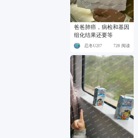
爸爸肺癌，病检和基因
组化结果还要等
忍冬U2I7
728 阅读