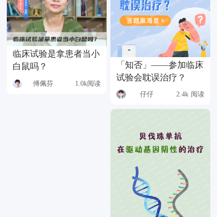
临床试验是拿患者当小
「知否」——参加临床
白鼠吗？
试验会耽误治疗？
傅佩芬
1.0k阅读
仔仔
2.4k 阅读